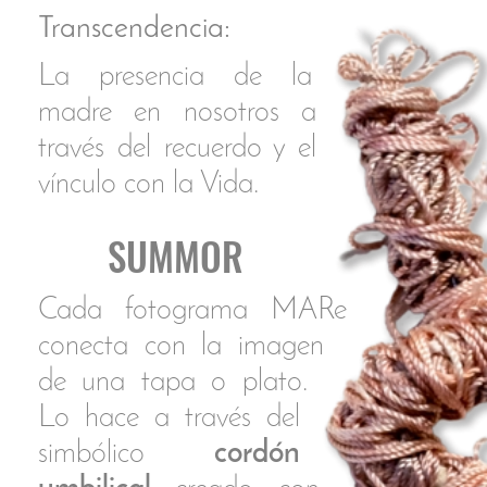
‍ ¿Por qué SUMMOR?
‍Inventé esta palabra cuando era
pequeña.
‍En el idioma de mi madre, el sueco,
la palabra “flores” se traduce como
“blommor”. Mis primeros recuerdos
están siempre entre ellas. Apenas
balbuceando, yo decía “summor” en
lugar del correcto “blommor”. En un
intento de llevarme por el camino
establecido por la norma, un día
alguien de la familia me invitó a
repetir… “blo”…”blo”…“blo”… Tras lo
cual yo tenía que añadir: “mor”. Y sí,
obedecí las primeras indicaciones
pero parece que seguía
gustándome más la forma propia
porque mi respuesta fue: ¡¡“blo”…
“blo”… “blo”… “summor”!!