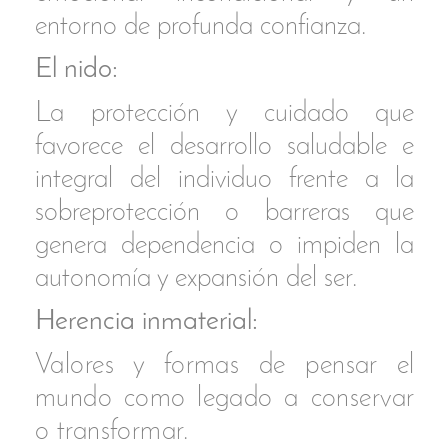
‍Cada fotograma MARe
conecta con la imagen
de una tapa o plato.
Lo hace a través del
simbólico
cordón
umbilical
creado con
restos de redes del puerto
de Santa Pola.
‍A esta línea de imágenes le llamo
Summor
y representa una
transformación
de los
Fotogramas MARe
en mi
lenguaje, el de las flores y el
alimento. A través de ellos me
expreso, medito, converso… de
manera particular a través de las
actividades y propuestas con el
sello
@deliciosamenterural
.