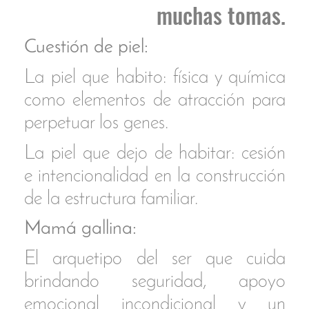
‍La protección y cuidado que
favorece el desarrollo saludable e
integral del individuo frente a la
sobreprotección o barreras que
genera dependencia o impiden la
autonomía y expansión del ser.
‍Herencia inmaterial:
‍Valores y formas de pensar el
mundo como legado a conservar
o transformar.
‍Transcendencia:
‍La presencia de la
madre en nosotros a
través del recuerdo y el
vínculo con la Vida.
‍SUMMOR