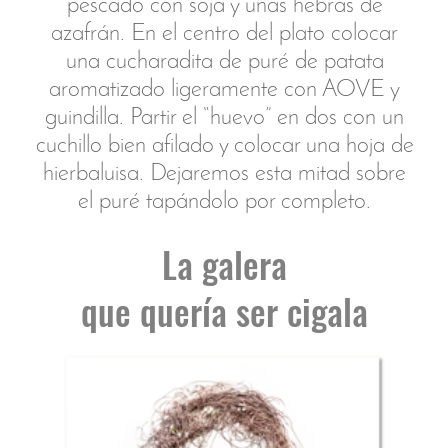
La placenta como órgano temporal
que se forma en el útero durante el
embarazo y conecta a la madre
con el bebé es vital para la
gestación. Se forma a partir de una
porción de tejido materno y una
porción del feto.
Enterrar la placenta, el saquito que
nos protegió, es una tradición
milenaria. Se trata de un acto de
agradecimiento a la tierra por
haber nutrido al bebé. Se cierra el