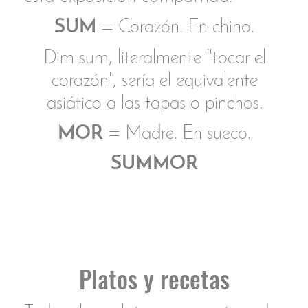
En el centro, el símbolo del infinito,
los lazos, el compromiso.
Cocer ligeramente al vapor ya pelado “el
gatet” o pintarroja. Cocinar a la plancha
la sepia.
Una vez fríos ambos, preparar un
salpicón añadiendo cebolla fresca muy
picada y una vinagreta.
Lavar arroz para sushi y cocer. Dejar
enfriar.
Montar con moldes cuadrado y circular.
Espolvorear sésamo negro sobre
cuadrado que corresponde a la parte del
arroz y colocar el salpicón en el centro.
Usar alguno de los tentáculos de la sepia
para dar forma a un símbolo de infinito,
rociar con aove y decorar con hojas y
flores de tomillo limonero.