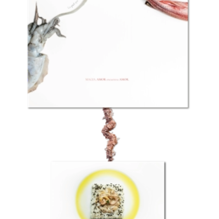
Cocer ligeramente un filete de gallineta.
Apartar e infusionar con unas hojas de
hierbaluisa.
Dejar enfriar.
Lavar arroz para sushi y cocer con este
caldo.
Desmenuzar la gallineta. Añadir un poco
de alioli suave con azafrán y una pizca de
cúrcuma. Enfriar y crear una “yema”.
Colocar un poco de arroz sobre un trozo
de papel film. Cubrir e ir dando forma de
un huevo. Hacer un pequeño agujero y
encajar con cuidado la “yema”. Cubrir con
un poco más de arroz para cerrar el
“huevo”. Volver a cubrir con el papel film y
apretar con cuidado. Guardar cubierto en
refrigeración.
Para servir verter un poco de caldo del