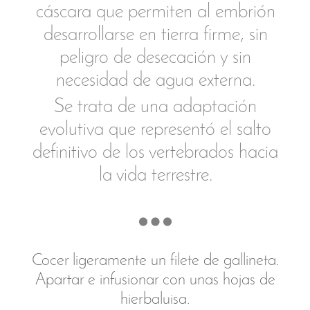
Voluntad de entendimiento.
Hacer una pequeña bola con un poco de
arroz cocido. Colocar entre dos trozos de
papel film y con ayuda de un rodillo
extender la masa hasta que tenga un par
de milímetros de grosor. Con un
cortapastas o molde crear un círculo.
Colocar en una sartén a baja
temperatura para convertirla una galleta
seca y crujiente.
Rociar en la base de un plato mezcla a
partes iguales de aove y agua de mar.
Colocar el crujiente de arroz y sobre él
dos o tres boquerones en vinagre. En el
centro, como la pupila, una aceituna
negra tipo cuquillo o aragonesa. Decorar
con una flor blanca de lantana.