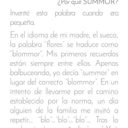
de células entre la madre y el feto
durante el embarazo.
‍El segundo, el ADN mitocondrial,
se hereda exclusivamente de la
madre a diferencia de ADN nuclear
que combina información de
ambos padre. Esto significa que
cada célula de tu cuerpo contiene el
rastro genético intacto de tu madre,
de tu abuela y de toda tu línea
materna.
‍Por otra parte, causalmente
Summor se compone de dos
palabras importantes y
conectadas con el contexto de
esta exposición compartida.
‍SUM
= Corazón. En chino.
‍Dim sum, literalmente
"tocar el