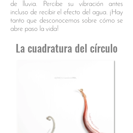
El huevo amniótico es un tipo de
huevo que posee una serie de
membranas protectoras y una
cáscara que permiten al embrión
desarrollarse en tierra firme, sin
peligro de desecación y sin
necesidad de agua externa.
Se trata de una adaptación
evolutiva que representó el salto
definitivo de los vertebrados hacia
la vida terrestre.