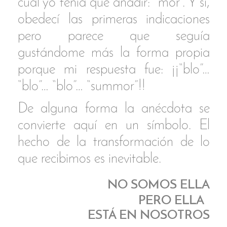
corazón"
, sería el equivalente
asiático a las tapas o pinchos.
‍MOR
= Madre. En sueco.
‍SUMMOR
Platos y recetas
Todos los platos comparten dos
ingredientes clave.
PEIX DE SANTA POLA
Símbolo del mar como origen de
la vida.
Los habitantes del mar nos parecen extraños y sin
embrago un día fuimos peces.
ARROZ