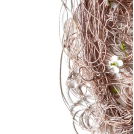
‍FOTOGRAMAS MARe
‍¿Qué determina que una
persona sea madre?
‍Mi propuesta reflexiva sobre
esta pregunta llega a través