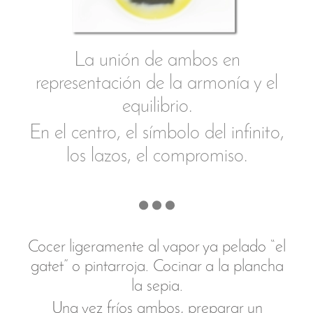
pescado con soja y unas hebras de
azafrán. En el centro del plato colocar
una cucharadita de puré de patata
aromatizado ligeramente con AOVE y
guindilla. Partir el “huevo” en dos con un
cuchillo bien afilado y colocar una hoja de
hierbaluisa. Dejaremos esta mitad sobre
el puré tapándolo por completo.
La galera
que quería ser cigala