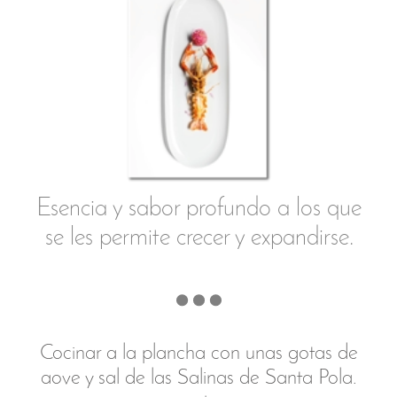
La cuestión sobre qué determina
que una persona se convierta en
MADRE, en MARe, es profunda.
Si te sientes impulsado o
impulsada a bucear en ella, toma
aire y disfruta con todos los
matices de la inmersión.
Y si decides compartir la experiencia
en el lenguaje de las palabras o el
de la creación artística cualquiera
que sea, ¡fluye!
Gracias
por acompañarme hasta aquí.