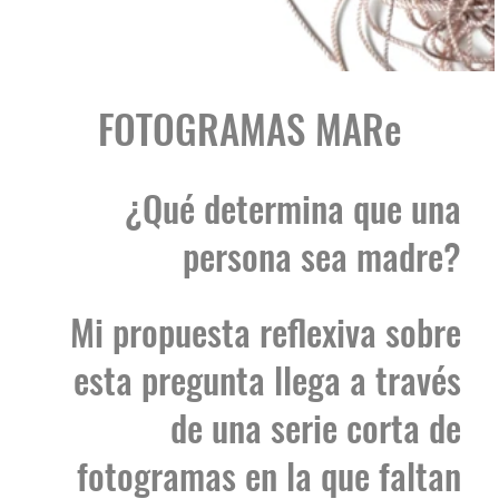
de una serie corta de
fotogramas en la que faltan
muchas tomas.
‍Cuestión de piel:
‍La piel que habito: física y química
como elementos de atracción para
perpetuar los genes.
‍La piel que dejo de habitar: cesión
e intencionalidad en la construcción
de la estructura familiar.
‍Mamá gallina:
‍El arquetipo del ser que cuida
brindando seguridad, apoyo
emocional incondicional y un
entorno de profunda confianza.
‍El nido: