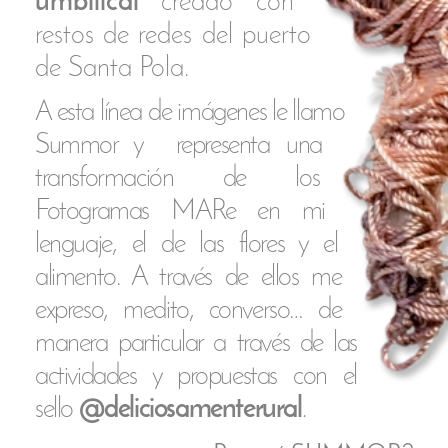
‍De alguna forma la anécdota se
convierte aquí en un símbolo. El
hecho de
la transformación de lo
que recibimos es inevitable.
‍
NO SOMOS ELLA
PERO ELLA
ESTÁ EN NOSOTROS
‍Científicamente es cierto. La
ciencia ha demostrado que las
madres siguen viviendo dentro de
nosotros de forma activa a través
de dos mecanismos físicos y
biológicos fundamentales: el
microquimerismo materno y la
herencia del ADN mitocondrial.
‍El primero, el microquimerismo
materno, se refiere al intercambio