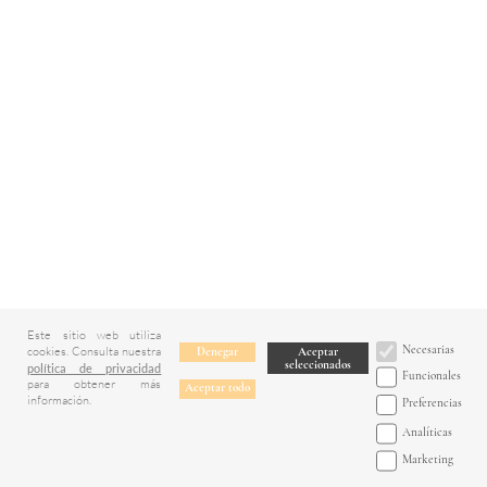
Este sitio web utiliza
Necesarias
cookies. Consulta nuestra
Denegar
Aceptar
seleccionados
política de privacidad
Funcionales
para obtener más
Aceptar todo
información.
Preferencias
Analíticas
Marketing