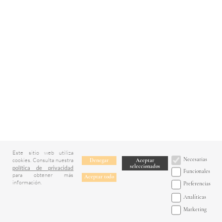
Este sitio web utiliza
Necesarias
cookies. Consulta nuestra
Denegar
Aceptar
seleccionados
política de privacidad
Funcionales
para obtener más
Aceptar todo
información.
Preferencias
Analíticas
Marketing